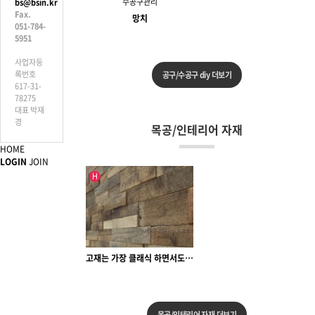
수공구관리
bs@bsin.kr
Fax.
망치
051-784-
5951
사업자등
록번호
공구/수공구 diy 더보기
617-31-
78275
대표 박재
경
목공/인테리어 자재
HOME
LOGIN
JOIN
인기글
H
고재는 가장 클래식 하면서도 현대적인 감성의 …
목공/인테리어 자재 더보기