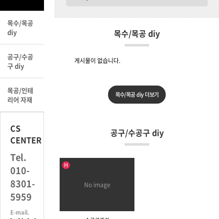
목수/목공
diy
목수/목공 diy
공구/수공
게시물이 없습니다.
구 diy
목공/인테
목수/목공 diy 더보기
리어 자재
CS
공구/수공구 diy
CENTER
Tel.
인기글
H
010-
8301-
No image
5959
E-mail.