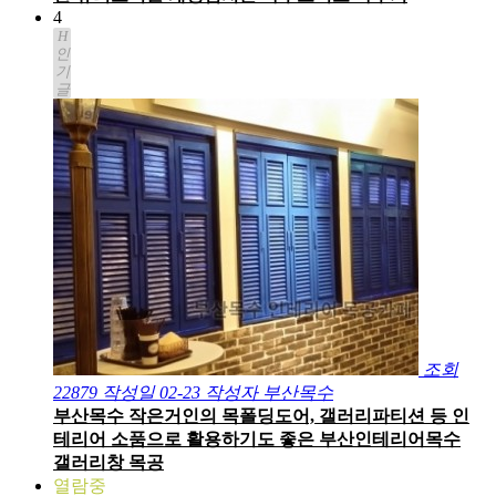
4
H
인
기
글
조회
22879
작성일
02-23
작성자
부산목수
부산목수 작은거인의 목폴딩도어, 갤러리파티션 등 인
테리어 소품으로 활용하기도 좋은 부산인테리어목수
갤러리창 목공
열람중