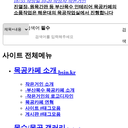
18755
작성일
10-20
작성자
작은거인
진열장, 원목간판 등 부산목수 인테리어 목공카페의
소품작업은 해운대의 목공작업실에서 진행합니다
검색대상
검색어
필수
검
색
사이트 전체메뉴
목공카페 소개
bsin.kr
작은거인 소개
-부산목수 목공카페 소개
-작은거인의 로고디자인
목공카페 연혁
사이트 #태그모음
게시판 #태그모음
목수/목공 갤러리