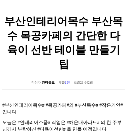
부산인테리어목수 부산목
수 목공카페의 간단한 다
육이 선반 테이블 만들기
팁
작성자
칸타골드
댓글
1건
조회
21,642회
#부산인테리어목수# #목공카페#의 #부산목수# #작은거인#
입니다.
오늘은 #인테리어소품# 작업은 #해운대아파트# 의 한 주부
님께서 부탁하신 #다육이선반# 을 만들 예정입니다.