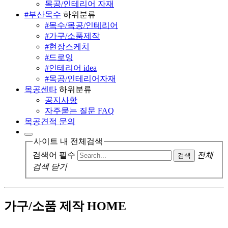
목공/인테리어 자재
#부산목수
하위분류
#목수/목공/인테리어
#가구/소품제작
#현장스케치
#드로잉
#인테리어 idea
#목공/인테리어자재
목공센타
하위분류
공지사항
자주묻는 질문 FAQ
목공견적 문의
사이트 내 전체검색
검색어 필수
전체
검색
검색 닫기
가구/소품 제작
HOME