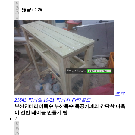
H
인
댓글
+ 1
개
기
글
조회
21643
작성일
10-21
작성자
칸타골드
부산인테리어목수 부산목수 목공카페의 간단한 다육
이 선반 테이블 만들기 팁
2
H
인
기