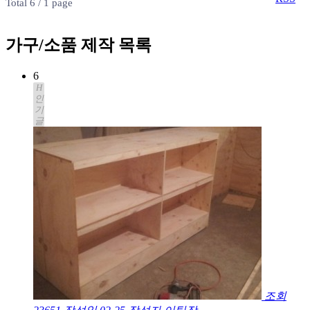
Total 6 /
1 page
가구/소품 제작 목록
6
H
인
기
글
조회