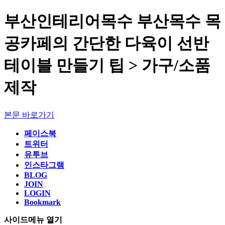
부산인테리어목수 부산목수 목
공카페의 간단한 다육이 선반
테이블 만들기 팁 > 가구/소품
제작
본문 바로가기
페이스북
트위터
유투브
인스타그램
BLOG
JOIN
LOGIN
Bookmark
사이드메뉴 열기