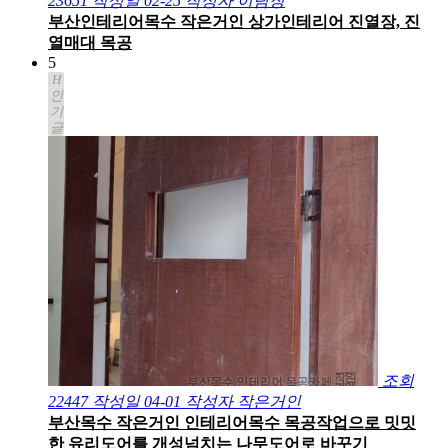
23651
작성일
02-25
작성자
이팀장
부산인테리어목수 작은거인 상가인테리어 진열장, 진
열매대 목공
5
H
인
기
글
조회
22447
작성일
04-01
작성자
작은거인
부산목수 작은거인 인테리어목수 목공작업으로 밋밋
한 유리도어를 개성넘치는 나무도어로 바꾸기