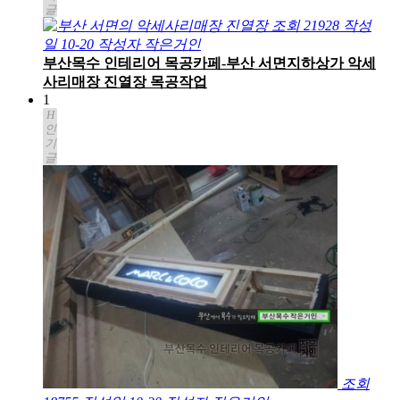
글
조회
21928
작성
일
10-20
작성자
작은거인
부산목수 인테리어 목공카페-부산 서면지하상가 악세
사리매장 진열장 목공작업
1
H
인
기
글
조회