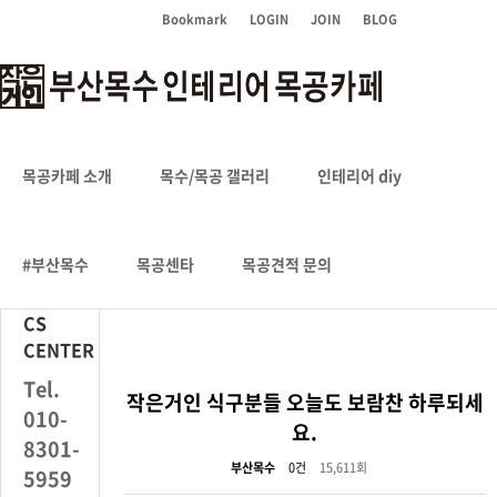
Bookmark
LOGIN
JOIN
BLOG
현장 스케치
목공카페 소개
목수/목공 갤러리
인테리어 diy
HOME
#부산목수
목공센타
목공견적 문의
CS
CENTER
Tel.
작은거인 식구분들 오늘도 보람찬 하루되세
010-
요.
8301-
부산목수
0건
15,611회
5959