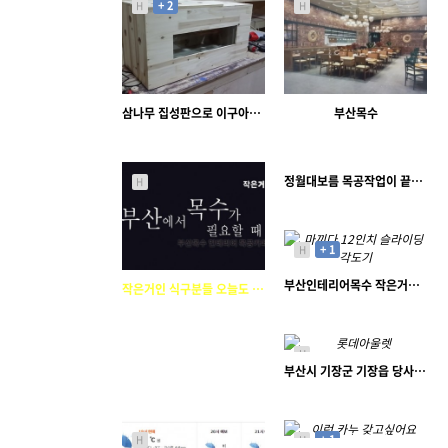
+ 2
H
H
삼나무 집성판으로 이구아나 집을 만들어 봅니다
부산목수
17404
05-06
17616
03-23
16074
03-10
작은거인
이정우
부산목수
정월대보름 목공작업이 끝난 오후 아들과 부산 해운대 달집돕태우고 소원도 빌고
H
H
+ 1
H
18286
02-24
부산인테리어목수 작은거인 식구들이 즐겨쓰는 마끼다 12인치 슬라이딩 각도기
작은거인 식구분들 오늘도 보람찬 하루되세요.
작은거인
15612
03-14
부산목수
16418
11-29
H
부산시 기장군 기장읍 당사리 롯데아울렛 인테리어 목공사
작은거인
16192
11-17
+ 1
H
H