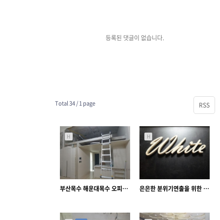
등록된 댓글이 없습니다.
Total 34 /
1 page
RSS
H
H
부산목수 해운대목수 오피스텔 복층계단 목공, 실용적인 복층원룸 인테리어
은은한 분위기연출을 위한 외부조명 나무간판
17749
03-26
17110
11-11
작은거인
아크메즈