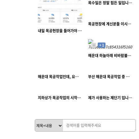
목수일은 정말 힘든 일입니다. 일주일 일하고 휴일날 이것 가지고 놀면 피로 확 물릴듯 합니다.
아크메즈
2234
11-04
뽀티
목공현장에 계신분들 이시간쯤 되면 달달한 이것. 땡기지 않나요?
H
내일 목공현장을 들어가야 하는데 계속 비가오네요. 비때문에 작업실에서 공구를 못실고 있습니다
15708
11-24
작은거인
+ 1
H
2661
10-21
해운대 하늘아래 비바람불고 날이 흐려도-부산목수생각
동네목수
2376
11-03
2937
11-03
칸타골드
칸타골드
해운대 목공작업인데, 요것은 빠트렸네요. 이사진 빠트리면 목수팀원들이 서운할듯해서
부산 해운대 목공작업 중 한컷 살짝 역시 부산목수 실력 좋아요
H
H
3002
10-22
3060
10-21
동네목수
칸타골드
지하상가 목공작업의 시작은 가설칸막이 작업부터
제가 사용하는 제단기 입니다.
+ 1
H
H