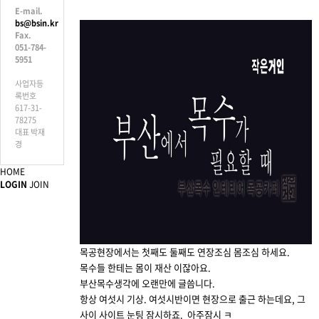
E-mail.
bs@bsin.kr
Fax.
051-784-
5951
사업자등
록번호
617-31-
78275
대표 박재
경
HOME
LOGIN
JOIN
목공현장에서는 첫째도 둘째도 연장조심 몸조심 하세요.
목수들 한테는 몸이 재산 이잖아요.
부산목수생각에 오랜만에 글씀니다.
항상 여섯시 기상. 여섯시반이면 현장으로 출근 하는데요, 그
사이 사이트 눈팅 잠시하죠. 아주잠시 ㅋ