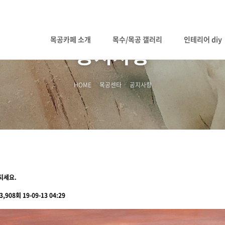
목공카페 소개
목수/목공 갤러리
인테리어 diy
공지사항
HOME
목공센타
공지사항
되세요.
3,908회
19-09-13 04:29