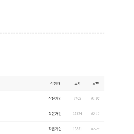
작성자
조회
날짜
작은거인
7405
01-02
작은거인
11724
02-12
작은거인
13551
02-28