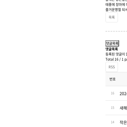
태풍에 장마에 
즐거운명절 되세
목록
댓글목록
댓글목록
등록된 댓글이 
Total 16 /
1 p
RSS
번호
20
16
새해
15
작은
14