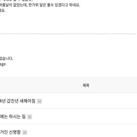
마를날이 없었는데, 한가위 달은 볼수 있겠다고 하네요.
요.
없습니다.
age
제목
24년 갑진년 새해아침
H
에는 하시는 일
H
거인 신명함
H