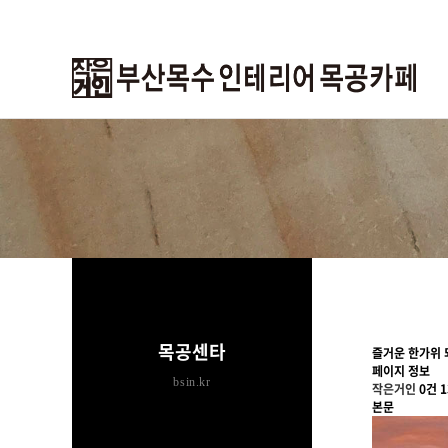
하위분류
하위분류
목공센타
즐거운 한가위 
페이지 정보
bsin.kr
작은거인
0건
1
본문