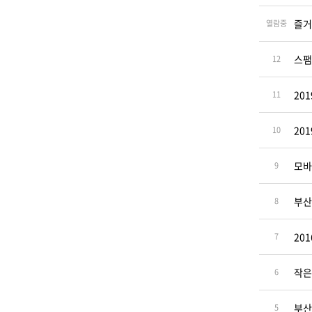
즐거
열람중
스팸
12
20
11
20
10
모바
9
부산
8
20
7
작은
6
부산
5