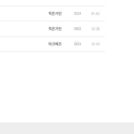
작은거인
3024
01-02
작은거인
4802
11-26
아크메즈
3824
11-10