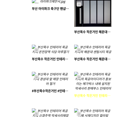
25675
12-12
H
H
부산 아이파크 축구단 팬샵 인테리어 - 진열장, 진열매대 디자인 기획
작은거인
부산목수 작은거인 해운대구 반여동 학원파티션 가베설치 목공작업
29442
05-03
작은거인
H
H
18248
05-04
23798
03-09
부산목수 작은거인 인테리어목수 - 온천장 지하철앞 동생 가게에 마루 깔았어요~ ( 신발장 까지 )
부산목수 작은거인 해운대목수 - 해운대 센텀시티 사무실 인테리어 목공작업
김효일
부산목수
H
H
19348
02-24
#부산목수작은거인 #인테리어목수 #목공카페 -경성대 앞 매장 인테리어 부분 리모델링 (철거, 목공작업, 도장마감)
부산목수 작은거인 인테리어목수 목공아이디어가 돋보이는 메가박스 내에 설치된 악세사리 판매부스 인테리어
부산목수
19842
11-04
뽀티
H
H