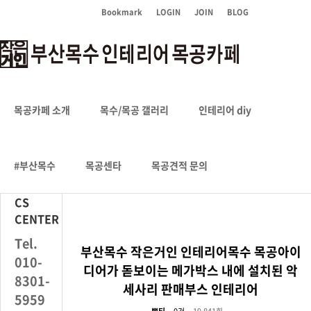
Bookmark
LOGIN
JOIN
BLOG
목수/목공/인테리어
목공카페 소개
목수/목공 갤러리
인테리어 diy
HOME
#부산목수
목공센타
목공견적 문의
CS
CENTER
Tel.
부산목수 작은거인 인테리어목수 목공아이
010-
디어가 돋보이는 메가박스 내에 설치된 악
8301-
세사리 판매부스 인테리어
5959