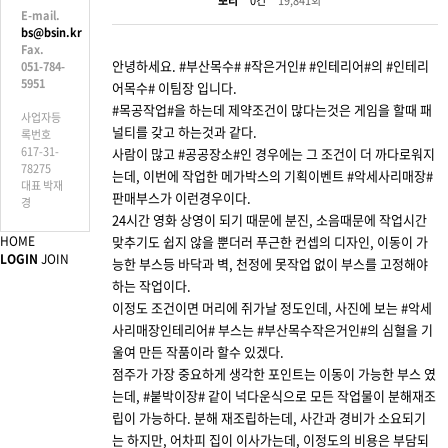
뽀티
0건
19,841회
E-mail.
bs@bsin.kr
Fax.
안녕하세요. #부산목수# #작은거인# #인테리어#의 #인테리
051-784-
5951
어목수# 이팀장 입니다.
#목공작업#을 하는데 제약조건이 많다는것은 게임을 할때 패
사업자등
널티를 갖고 하는것과 같다.
록번호
617-31-
사람이 많고 #공공장소#인 경우에는 그 조건이 더 까다로워지
78275
는데, 이번에 작업한 메가박스의 기획이벤트 #악세사리매장#
대표 박재
판매부스가 이런경우이다.
경
24시간 영화 상영이 되기 때문에 분진, 소음때문에 작업시간
HOME
맞추기도 쉽지 않을 뿐더러 푸근한 컨셉의 디자인, 이동이 가
LOGIN
JOIN
능한 부스등 바닥과 벽, 천정에 못작업 없이 부스를 고정해야
하는 작업이다.
이정도 조건이면 머리에 쥐가날 정도인데, 사진에 보는 #악세
사리매장인테리어# 부스는 #부산목수작은거인#의 심혈을 기
울여 만든 작품이라 할수 있겠다.
점주가 가장 중요하게 생각한 포인트는 이동이 가능한 부스 였
는데, #붙박이장# 같이 넉다운식으로 모든 작업물이 분해재조
립이 가능하다. 분해 재조립하는데, 사간과 경비가 소요되기
는 하지만, 어차피 집이 이사가는데, 이정도의 비용은 부담되