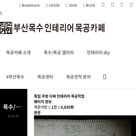
Bookmark
LOGIN
JOIN
BLOG
드로잉
HOME
목수/목공 갤러리
드로잉
목공카페 소개
목수/목공 갤러리
인테리어 diy
#부산목수
목공센타
목공견적 문의
횟집 주방 다찌 인테리어 목공작업
페이지 정보
목수/목공 갤러리
작은거인
1건
6,830회
본문
bsin.kr