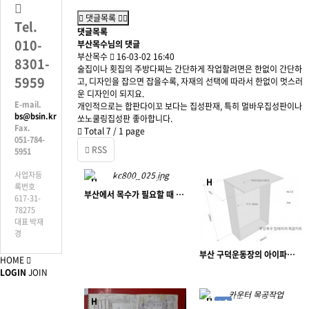
댓글목록
Tel.
댓글목록
010-
부산목수님의 댓글
부산목수
16-03-02 16:40
8301-
술집이나 횟집의 주방다찌는 간단하게 작업할려면은 한없이 간단하
5959
고, 디자인을 잡으면 잡을수록, 자재의 선택에 따라서 한없이 멋스러
운 디자인이 되지요.
E-mail.
개인적으로는 합판다이꼬 보다는 집성판재, 특히 멀바우집성판이나
bs@bsin.kr
쏘노쿨링집성판 좋아합니다.
Fax.
Total 7 /
1 page
051-784-
RSS
5951
사업자등
18383
03-27
H
H
록번호
작은거인
부산에서 목수가 필요할 때 부산목수 - 광안리의 작은카페 인테리어 목공작업 계획
617-31-
78275
대표 박재
경
부산 구덕운동장의 아이파크 축구단 팬샵 - 부산목수 작은거인 매장인테리어 목공작업 계획
HOME
15160
03-17
LOGIN
JOIN
작은거인
3190
11-19
H
H
+ 1