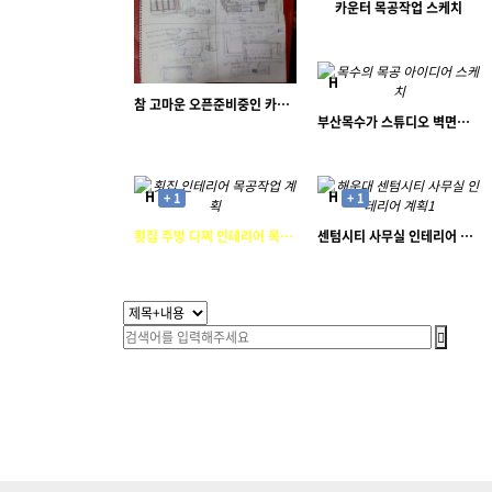
카운터 목공작업 스케치
작은거인
H
참 고마운 오픈준비중인 카페 주인장님. 민락동 카페 인테리어 목공작업을 준비중입니다.
2647
11-13
부산목수가 스튜디오 벽면에 설치할 진열장 아이디어 스케치
17025
12-06
칸타골드
작은거인
H
H
+ 1
+ 1
6831
11-13
3720
11-14
횟집 주방 다찌 인테리어 목공작업
센텀시티 사무실 인테리어 계획
작은거인
작은거인