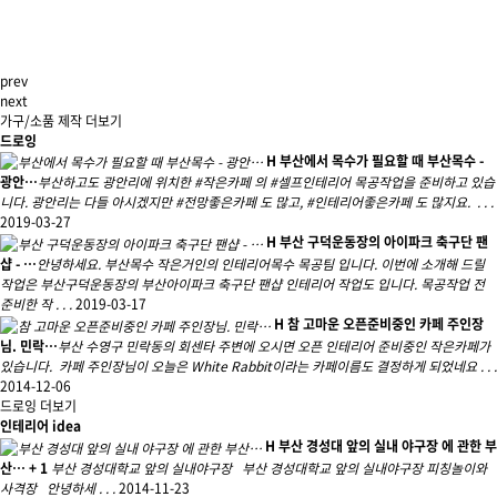
prev
next
가구/소품 제작 더보기
드로잉
H
부산에서 목수가 필요할 때 부산목수 -
광안…
부산하고도 광안리에 위치한 #작은카페 의 #셀프인테리어 목공작업을 준비하고 있습
니다. 광안리는 다들 아시겠지만 #전망좋은카페 도 많고, #인테리어좋은카페 도 많지요. . . .
2019-03-27
H
부산 구덕운동장의 아이파크 축구단 팬
샵 - …
안녕하세요. 부산목수 작은거인의 인테리어목수 목공팀 입니다. 이번에 소개해 드릴
작업은 부산구덕운동장의 부산아이파크 축구단 팬샵 인테리어 작업도 입니다. 목공작업 전
준비한 작 . . .
2019-03-17
H
참 고마운 오픈준비중인 카페 주인장
님. 민락…
부산 수영구 민락동의 회센타 주변에 오시면 오픈 인테리어 준비중인 작은카페가
있습니다. 카페 주인장님이 오늘은 White Rabbit이라는 카페이름도 결정하게 되었네요 . . .
2014-12-06
드로잉 더보기
인테리어 idea
H
부산 경성대 앞의 실내 야구장 에 관한 부
산…
+
1
부산 경성대학교 앞의 실내야구장 부산 경성대학교 앞의 실내야구장 피칭놀이와
사격장 안녕하세 . . .
2014-11-23