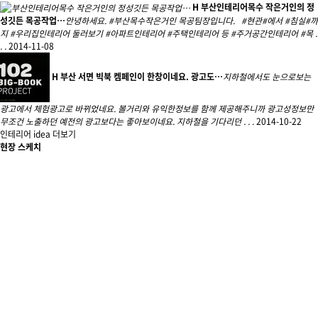
H
부산인테리어목수 작은거인의 정
성깃든 목공작업…
안녕하세요. #부산목수작은거인 목공팀장입니다. #현관#에서 #침실#까
지 #우리집인테리어 둘러보기 #아파트인테리어 #주택인테리어 등 #주거공간인테리어 #목 .
. .
2014-11-08
H
부산 서면 빅북 켐페인이 한창이네요. 광고도…
지하철에서도 눈으로보는
광고에서 체험광고로 바뀌었네요. 볼거리와 유익한정보를 함께 제공해주니까 광고성정보만
무조건 노출하던 예전의 광고보다는 좋아보이네요. 지하철을 기다리던 . . .
2014-10-22
인테리어 idea 더보기
현장 스케치