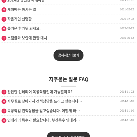
2024년 갑진년 새해아침
H
인기글
새해에는 하시는 일
H
2021-02-12
인기글
작은거인 신명함
H
2020-02-28
인기글
즐거운 한가위 되세요.
H
2019-09-13
인기글
스팸글과 보안에 관한 대처
H
2019-09-13
공지사항 더보기
자주묻는 질문 FAQ
인기글
간단한 인테리어 목공작업인데 가능할까요?
H
2014-11-22
인기글
사무실로 찾아가서 견적상담을 드리고 싶습니다…
H
2014-11-10
인기글
목공작업 견적상담을 받고싶습니다. 어떻게 하…
H
2014-11-10
인기글
인테리어 목수가 필요합니다. 부산목수 인테리…
H
2014-11-10